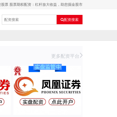
资股票 股票期权配资：杠杆放大收益，助您掘金股市
配资搜索
更多配资平台