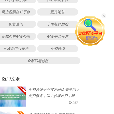
网上股票杠杆平台
配资论坛
配资查询
十倍杠杆炒股
正规股票配资公司
配资平台开户
买股票怎么开户
配资咨询
全部话题标签
热门文章
配资炒股平台官方网站 专业网上
配资服务，助力炒股投资，轻松
实
267