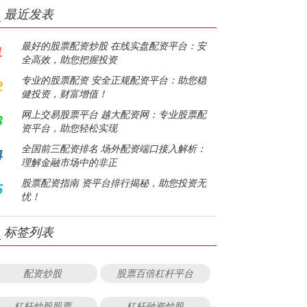
最近发表
最好的股票配资炒股 在线实盘配资平台：安
1
全高效，助您把握投资
专业的股票配资 安全正规配资平台：助您稳
2
健投资，财富增值！
网上交易股票平台 越大配资网：专业股票配
3
资平台，助您轻松实现
全国前三配资排名 场外配资端口接入解析：
4
理解金融市场中的非正
股票配资指南 资平台排行揭秘，助您投资无
5
忧！
标签列表
配资炒股
股票百倍杠杆平台
杠杆炒股股票
杠杆融资炒股