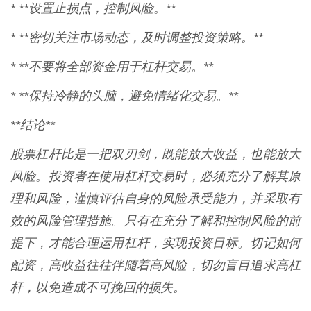
* **设置止损点，控制风险。**
* **密切关注市场动态，及时调整投资策略。**
* **不要将全部资金用于杠杆交易。**
* **保持冷静的头脑，避免情绪化交易。**
**结论**
股票杠杆比是一把双刃剑，既能放大收益，也能放大
风险。投资者在使用杠杆交易时，必须充分了解其原
理和风险，谨慎评估自身的风险承受能力，并采取有
效的风险管理措施。只有在充分了解和控制风险的前
提下，才能合理运用杠杆，实现投资目标。切记如何
配资，高收益往往伴随着高风险，切勿盲目追求高杠
杆，以免造成不可挽回的损失。